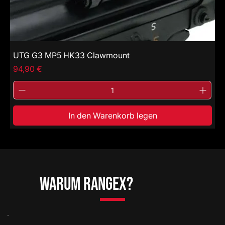
UTG G3 MP5 HK33 Clawmount
Price
94,90 €
In den Warenkorb legen
Warum RangeX?