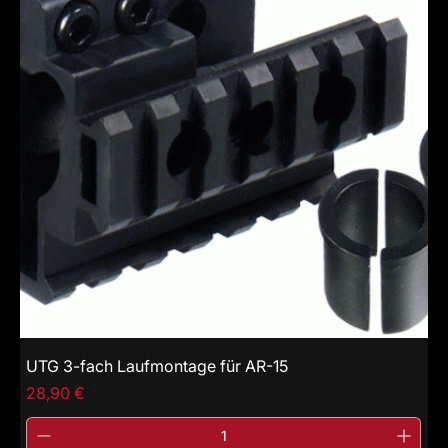
UTG 3-fach Laufmontage für AR-15
Price
28,90 €