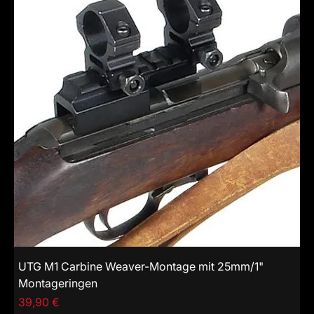
UTG M1 Carbine Weaver-Montage mit 25mm/1"
Montageringen
Price
39,90 €